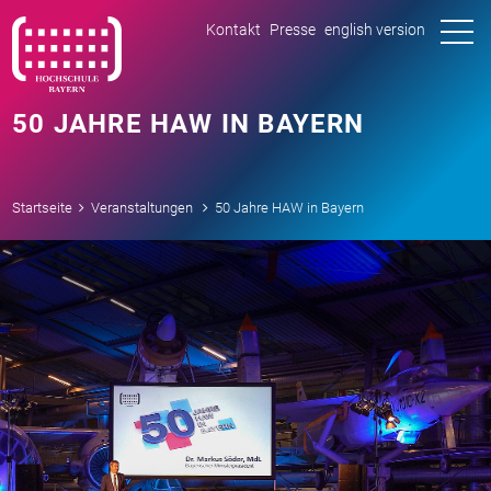
tog
Kontakt
Presse
english version
nav
50 JAHRE HAW IN BAYERN
Startseite
Veranstaltungen
50 Jahre HAW in Bayern