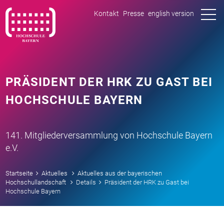
tog
Kontakt
Presse
english version
nav
PRÄSIDENT DER HRK ZU GAST BEI
HOCHSCHULE BAYERN
141. Mitgliederversammlung von Hochschule Bayern
e.V.
Startseite
Aktuelles
Aktuelles aus der bayerischen
Hochschullandschaft
Details
Präsident der HRK zu Gast bei
Hochschule Bayern