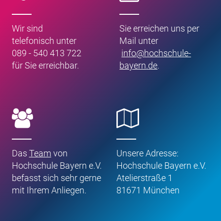
Wir sind
Sie erreichen uns per
telefonisch unter
Mail unter
089 - 540 413 722
info
@
hochschule-
für Sie erreichbar.
bayern
.
de
.
Das
Team
von
Unsere Adresse:
Hochschule Bayern e.V.
Hochschule Bayern e.V.
befasst sich sehr gerne
Atelierstraße 1
mit Ihrem Anliegen.
81671 München